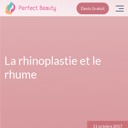
Skip
Devis Gratuit
to
content
La rhinoplastie et le
rhume
Navigation
de
l’article
11 octobre 2017