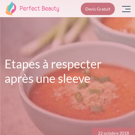
Skip
Devis Gratuit
to
content
Etapes à respecter
après une sleeve
Navigation
de
l’article
22 octobre 2018